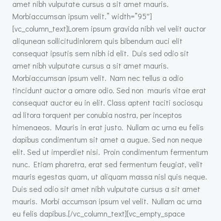
amet nibh vulputate cursus a sit amet mauris.
Morbiaccumsan ipsum velit.” width=”95″]
[vc_column_text]Lorem ipsum gravida nibh vel velit auctor
aliqunean sollicitudinlorem quis bibendum auci elit
consequat ipsutis sem nibh id elit. Duis sed odio sit
amet nibh vulputate cursus a sit amet mauris.
Morbiaccumsan ipsum velit. Nam nec tellus a odio
tincidunt auctor a ornare odio. Sed non mauris vitae erat
consequat auctor eu in elit. Class aptent taciti sociosqu
ad litora torquent per conubia nostra, per inceptos
himenaeos. Mauris in erat justo. Nullam ac urna eu felis
dapibus condimentum sit amet a augue. Sed non neque
elit. Sed ut imperdiet nisi. Proin condimentum fermentum
nunc. Etiam pharetra, erat sed fermentum feugiat, velit
mauris egestas quam, ut aliquam massa nisl quis neque.
Duis sed odio sit amet nibh vulputate cursus a sit amet
mauris. Morbi accumsan ipsum vel velit. Nullam ac urna
eu felis dapibus.[/vc_column_text][vc_empty_space