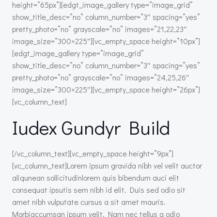
height=”65px”][edgt_image_gallery type=”image_grid”
show_title_desc=”no” column_number=”3″ spacing=”yes”
pretty_photo=”no” grayscale=”no” images=”21,22,23″
image_size=”300×225″][vc_empty_space height=”10px”]
[edgt_image_gallery type=”image_grid”
show_title_desc=”no” column_number=”3″ spacing=”yes”
pretty_photo=”no” grayscale=”no” images=”24,25,26″
image_size=”300×225″][vc_empty_space height=”26px”]
[vc_column_text]
Iudex Gundyr Build
[/vc_column_text][vc_empty_space height=”9px”]
[vc_column_text]Lorem ipsum gravida nibh vel velit auctor
aliqunean sollicitudinlorem quis bibendum auci elit
consequat ipsutis sem nibh id elit. Duis sed odio sit
amet nibh vulputate cursus a sit amet mauris.
Morbiaccumsan ipsum velit. Nam nec tellus a odio